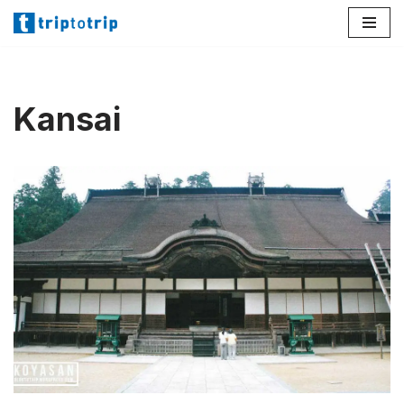
Lompat
ke
konten
Kansai