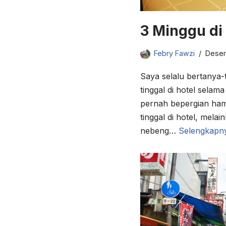
3 Minggu di
Febry Fawzi
Desem
Saya selalu bertanya-
tinggal di hotel sela
pernah bepergian hamp
tinggal di hotel, melai
nebeng…
Selengkapn