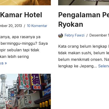
 Kamar Hotel
Pengalaman Pe
Ryokan
ber 20, 2013
10 Komentar
Febry Fawzi
Desember 1
tanya, apa rasanya ya
ma berminggu-minggu? Saya
Kata orang belum lengkap 
ir sebulan tapi tidak
tidak makan sushi, belum l
nkan lebih sering
belum menikmati onsen. Na
ya »
lengkap ke Jepang…
Selen