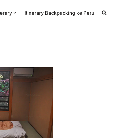
nerary
Itinerary Backpacking ke Peru