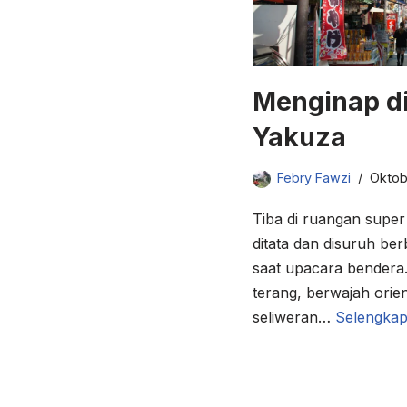
Menginap d
Yakuza
Febry Fawzi
Oktob
Tiba di ruangan super
ditata dan disuruh be
saat upacara bendera.
terang, berwajah orien
seliweran…
Selengkap