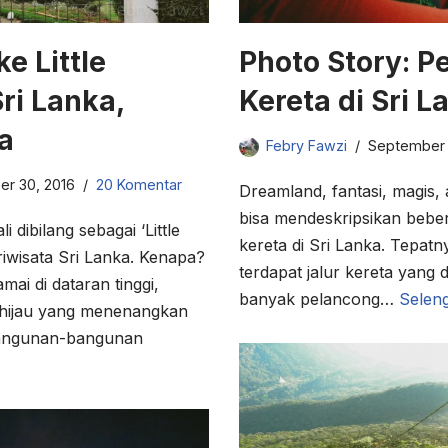
ke Little
Photo Story: P
ri Lanka,
Kereta di Sri L
a
Febry Fawzi
September 1
er 30, 2016
20 Komentar
Dreamland, fantasi, magis,
bisa mendeskripsikan bebe
i dibilang sebagai ‘Little
kereta di Sri Lanka. Tepatny
ariwisata Sri Lanka. Kenapa?
terdapat jalur kereta yang
i di dataran tinggi,
banyak pelancong…
Selen
hijau yang menenangkan
bangunan-bangunan