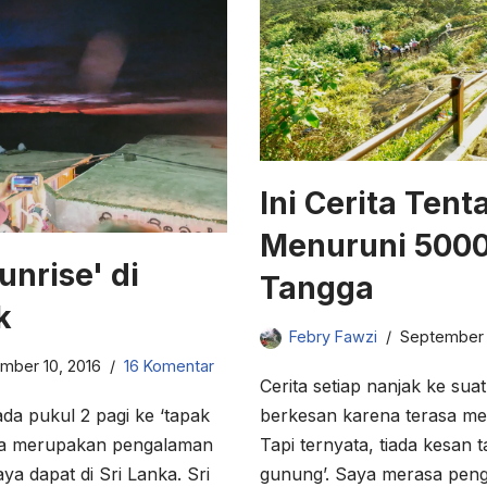
Ini Cerita Tent
Menuruni 500
nrise' di
Tangga
k
Febry Fawzi
September 1
mber 10, 2016
16 Komentar
Cerita setiap nanjak ke su
da pukul 2 pagi ke ‘tapak
berkesan karena terasa me
Pada merupakan pengalaman
Tapi ternyata, tiada kesan t
ya dapat di Sri Lanka. Sri
gunung’. Saya merasa peng