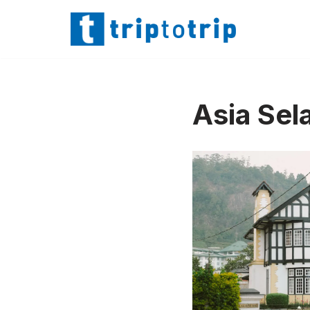
Lompat
ke
konten
Asia Sel