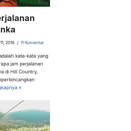
erjalanan
anka
1, 2016
11 Komentar
 adalah kata-kata yang
rapa jam perjalanan
a di Hill Country,
 diperbincangkan
gkapnya »