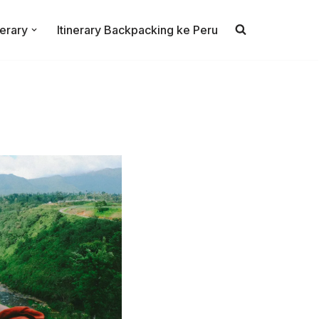
nerary
Itinerary Backpacking ke Peru