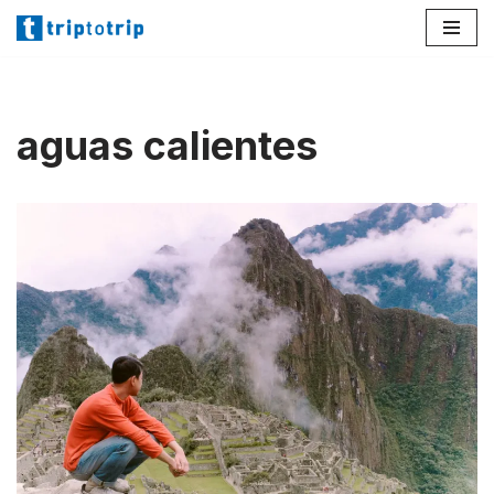
Lompat
ke
konten
aguas calientes