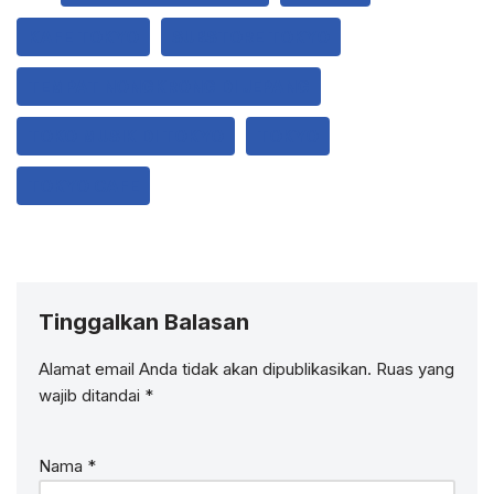
KAFE TOKYO
SUBSTORE TOKYO
TEMPAT NONGKRONG DI JEPANG
TOKO MUSIK DI TOKYO
TOKYO
TOKYO CAFE
Tinggalkan Balasan
Alamat email Anda tidak akan dipublikasikan.
Ruas yang
wajib ditandai
*
Nama
*