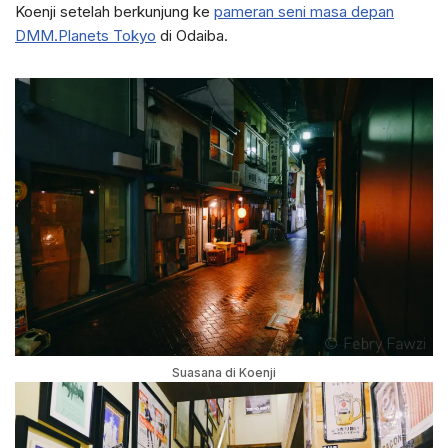
Koenji setelah berkunjung ke
pameran seni masa depan
DMM.Planets Tokyo
di Odaiba.
Suasana di Koenji