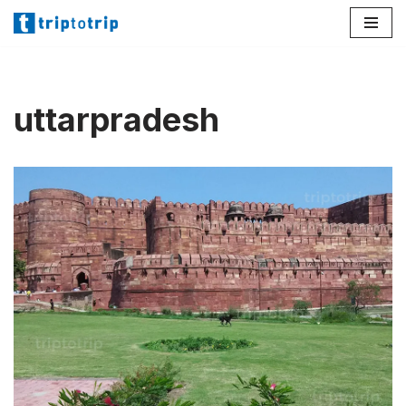
Lompat
ke
konten
uttarpradesh