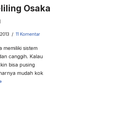
iling Osaka
a
 2013
11 Komentar
 memiliki sistem
dan canggih. Kalau
kin bisa pusing
enarnya mudah kok
»