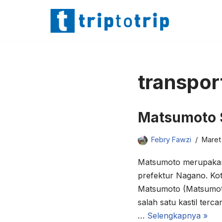
Lompat
ke
konten
transpor
Matsumoto S
Febry Fawzi
Maret 
Matsumoto merupakan 
prefektur Nagano. Kota
Matsumoto (Matsumot
salah satu kastil tercan
…
Selengkapnya »