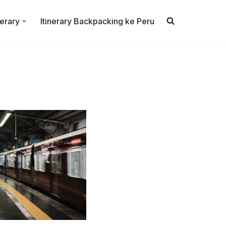
nerary
Itinerary Backpacking ke Peru