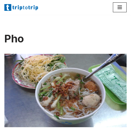
Lompat
ke
konten
Pho