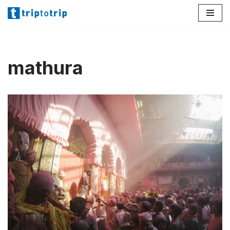
Lompat
ke
konten
mathura