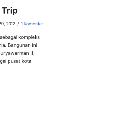
 Trip
9, 2012
1 Komentar
 sebagai kompleks
nia. Bangunan ini
Suryawarman II,
agai pusat kota