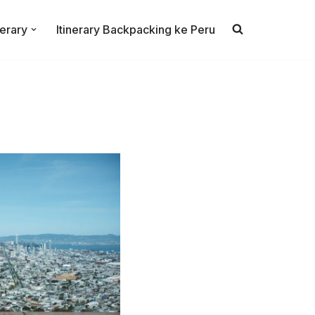
nerary
Itinerary Backpacking ke Peru