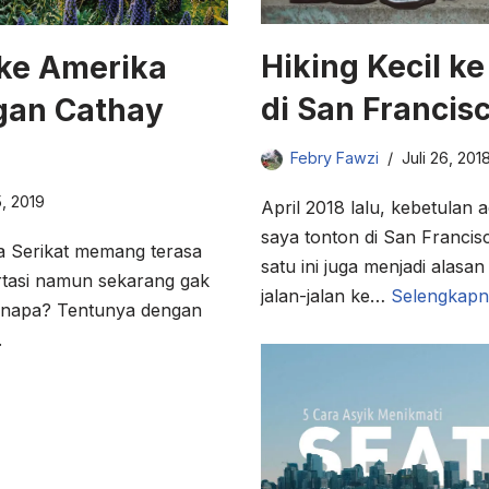
Hiking Kecil k
 ke Amerika
di San Francis
gan Cathay
Febry Fawzi
Juli 26, 201
5, 2019
April 2018 lalu, kebetulan
saya tonton di San Franci
a Serikat memang terasa
satu ini juga menjadi alasa
ortasi namun sekarang gak
jalan-jalan ke…
Selengkapn
 Kenapa? Tentunya dengan
.