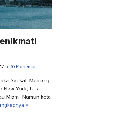
Menikmati
017
10 Komentar
erika Serikat. Memang
an New York, Los
tau Miami. Namun kota
engkapnya »