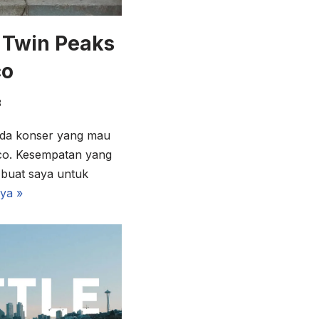
e Twin Peaks
co
8
 ada konser yang mau
sco. Kesempatan yang
n buat saya untuk
ya »