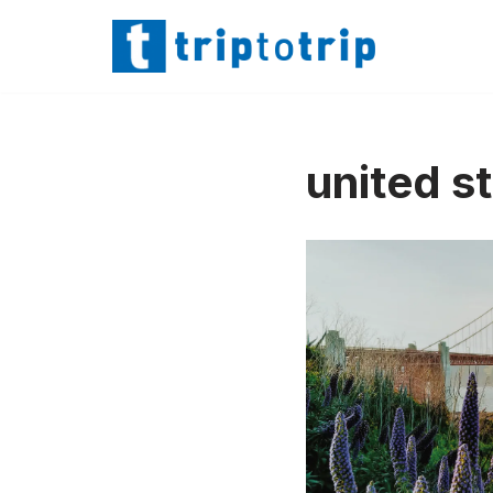
Lompat
ke
konten
united s