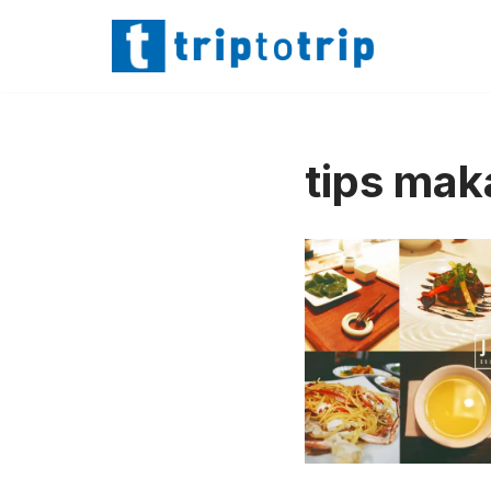
Lompat
ke
konten
tips mak