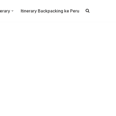
nerary
Itinerary Backpacking ke Peru