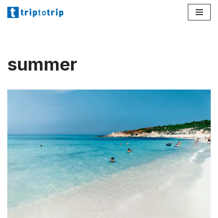
Lompat
ke
konten
summer