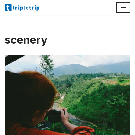
Lompat
ke
konten
scenery