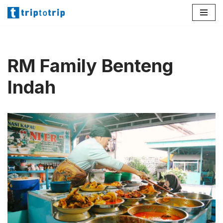
Lompat
ke
konten
RM Family Benteng
Indah