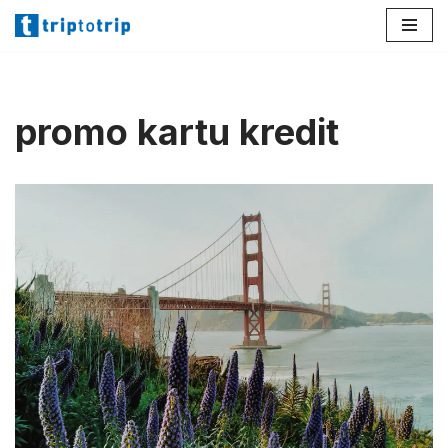
Lompat
ke
konten
promo kartu kredit