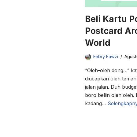
Beli Kartu P
Postcard Ar
World
Febry Fawzi
Agust
“Oleh-oleh dong…” kat
diucapkan oleh teman-
jalan jalan. Duh budge
boro beliin oleh oleh.
kadang…
Selengkapny