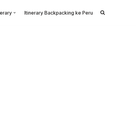
nerary
Itinerary Backpacking ke Peru