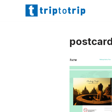
Lompat
ke
konten
postcard