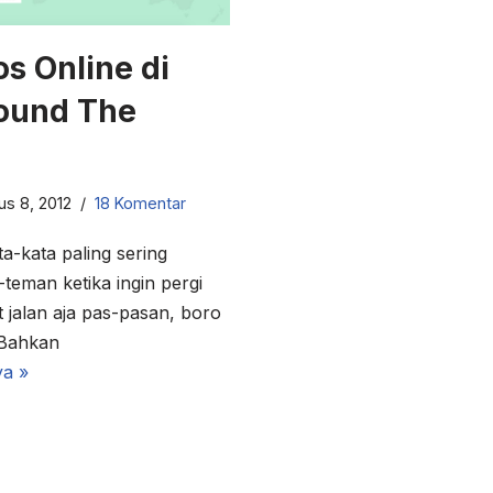
os Online di
ound The
us 8, 2012
18 Komentar
a-kata paling sering
teman ketika ingin pergi
t jalan aja pas-pasan, boro
 Bahkan
a »