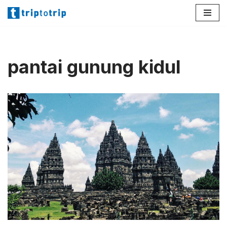
Lompat
ke
konten
pantai gunung kidul