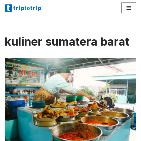
Lompat
ke
konten
kuliner sumatera barat