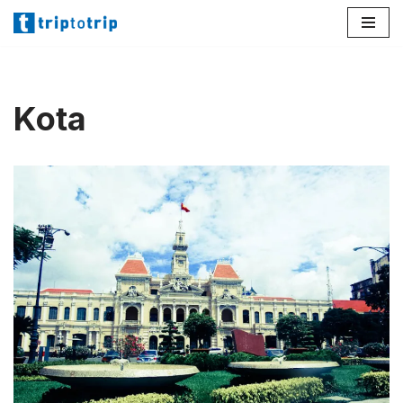
Lompat
ke
konten
Kota