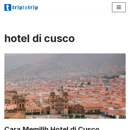
Lompat
ke
konten
hotel di cusco
Cara Memilih Hotel di Cusco