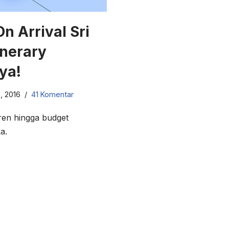
On Arrival Sri
inerary
ya!
, 2016
41 Komentar
eren hingga budget
a.