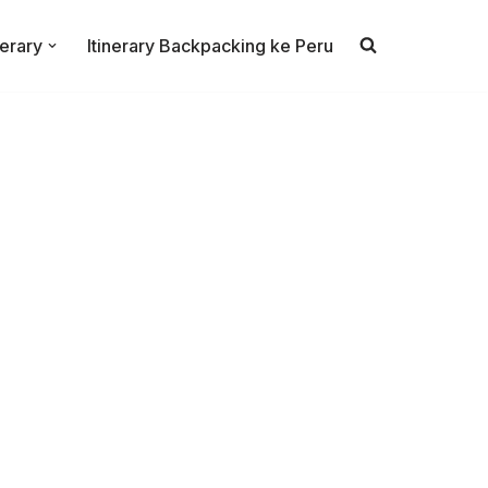
nerary
Itinerary Backpacking ke Peru