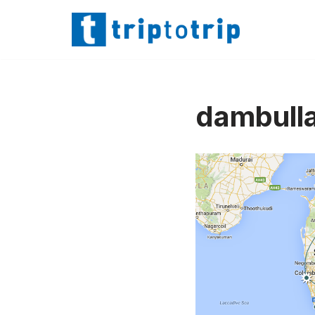
Lompat
ke
konten
dambull