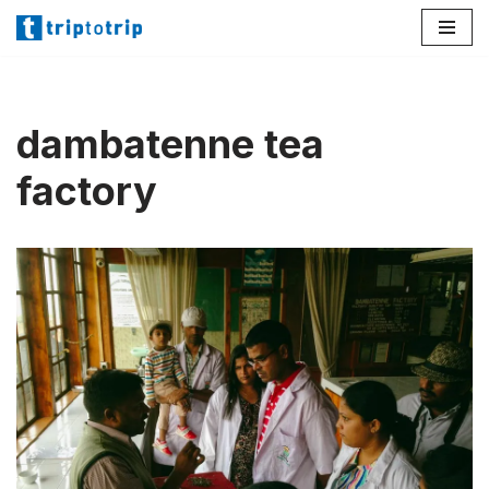
Lompat
ke
konten
dambatenne tea
factory