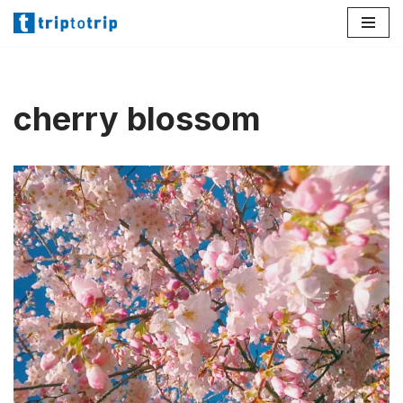
Lompat
ke
konten
cherry blossom