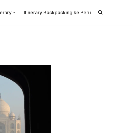
nerary
Itinerary Backpacking ke Peru