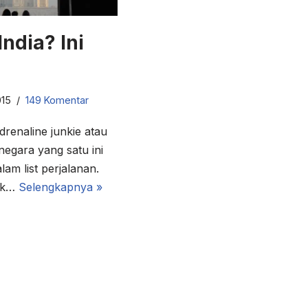
India? Ini
015
149 Komentar
renaline junkie atau
egara yang satu ini
am list perjalanan.
nak…
Selengkapnya »