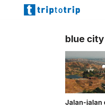
Lompat
ke
konten
blue city
Jalan-jalan