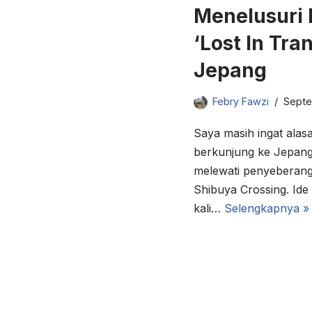
Menelusuri 
‘Lost In Tran
Jepang
Febry Fawzi
Septe
Saya masih ingat alas
berkunjung ke Jepang
melewati penyeberanga
Shibuya Crossing. Ide
kali…
Selengkapnya »