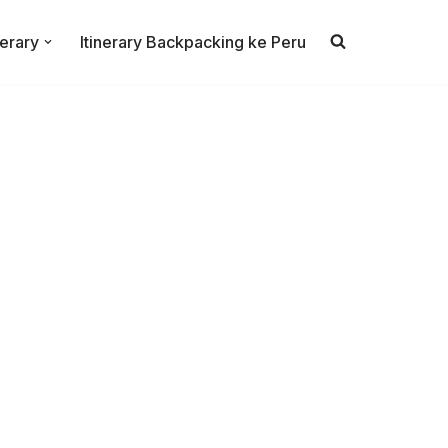
nerary
Itinerary Backpacking ke Peru