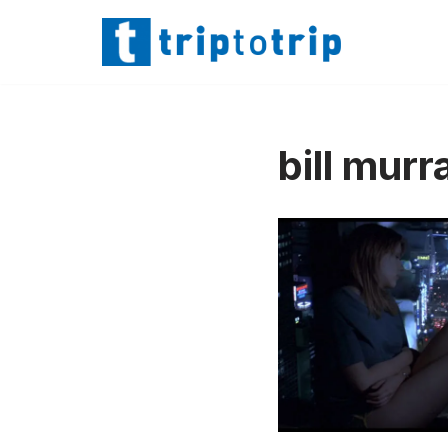
Lompat
ke
konten
bill murr