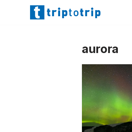
Lompat
ke
konten
aurora