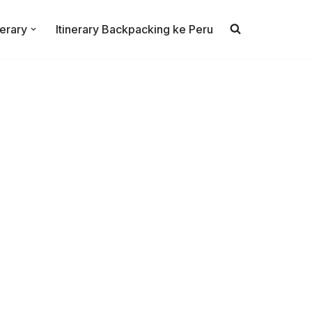
nerary
Itinerary Backpacking ke Peru